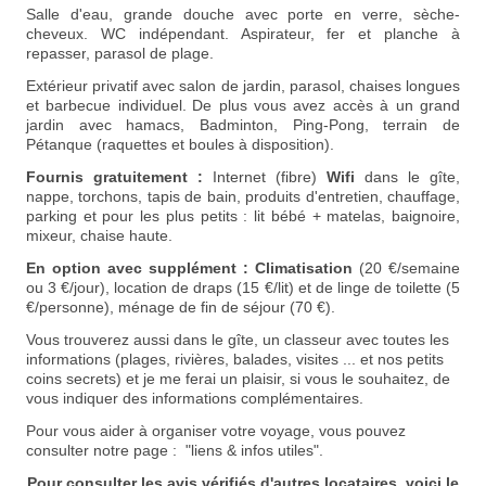
Salle d'eau,
grande
douche avec porte en verre, sèche-
cheveux. WC indépendant. A
spirateur, fer et planche à
repasser
, parasol de plage.
Extérieur privatif avec salon de jardin, parasol, chaises longues
et barbecue individuel.
De plus vous avez accès à un grand
jardin avec hamacs, Badminton,
Ping-Pong, terrain de
Pétanque (raquettes et boules à disposition).
Fournis gratuitement :
Internet
(fibre)
Wifi
dans le gîte,
nappe, torchons, tapis de bain, produits d'entretien, chauffage,
parking et pour les plus petits : lit bébé + matelas, baignoire,
mixeur, chaise haute.
En option avec supplément :
Climatisation
(20 €/semaine
ou 3 €/jour)
, location de draps (15 €/lit) et de linge de toilette (5
€/personne), ménage de fin de séjour (70 €).
Vous trouverez aussi dans le gîte, un classeur avec toutes les
informations (plages, rivières, balades, visites ... et nos petits
coins secrets) et je me ferai un plaisir, si vous le souhaitez, de
vous indiquer des informations complémentaires.
Pour vous aider à organiser votre voyage, vous pouvez
consulter notre page : "liens & infos utiles".
Pour consulter les avis vérifiés d'autres locataires, voici le