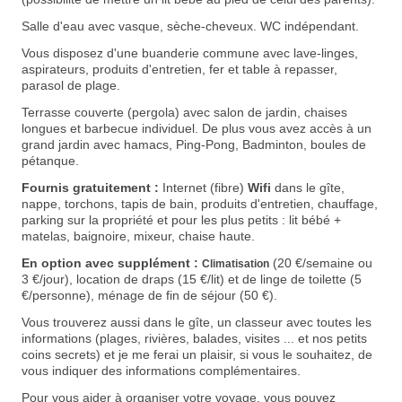
Sal
le d'eau avec vasque, sèche-cheveux.
WC indépendant.
Vous disposez d'une buanderie commune avec lave-linges,
aspirateurs, produits d'entretien, fer et table à repasser
,
parasol de plage.
Terrasse couverte (pergola) avec salon de jardin, chaises
longues et barbecue individuel. De plus vous avez accès à un
grand jardin avec hamacs, Ping-Pong, Badminton, boules de
pétanque.
Fournis gratuitement :
Internet
(fibre)
Wifi
dans le gîte,
nappe, torchons, tapis de bain,
produits d'entretien,
chauffage,
parking sur la propriété et pour les plus petits : lit bébé +
matelas, baignoire, mixeur, chaise haute.
En option avec supplément :
(20 €/semaine ou
Climatisation
3 €/jour)
, location de draps (15 €/lit) et de linge de toilette (5
€/personne), ménage de fin de séjour (50 €).
Vous trouverez aussi dans le gîte, un classeur avec toutes les
informations (plages, rivières, balades, visites ... et nos petits
coins secrets) et je me ferai un plaisir, si vous le souhaitez, de
vous indiquer des informations complémentaires.
Pour vous aider à organiser votre voyage, vous pouvez