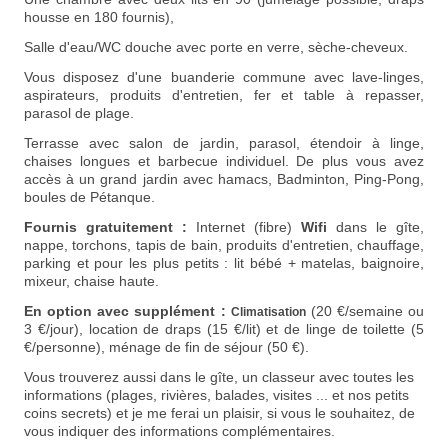
housse en 180 fournis),
Salle d'eau/WC douche avec porte en verre, sèche-cheveux.
Vous disposez d'une buanderie commune avec lave-linges,
aspirateurs, produits d'entretien, fer et table à repasser
,
parasol de plage.
Terrasse avec salon de jardin, parasol, étendoir à linge,
chaises longues et barbecue individuel. De plus vous avez
accès à un grand jardin avec hamacs, Badminton,
Ping-Pong,
boules de Pétanque.
Fournis gratuitement :
Internet
(fibre)
Wifi
dans le gîte,
nappe, torchons, tapis de bain, produits d'entretien, chauffage,
parking et pour les plus petits : lit bébé + matelas, baignoire,
mixeur, chaise haute.
En option avec supplément :
(20 €/semaine ou
Climatisation
3 €/jour)
, location de draps (15 €/lit) et de linge de toilette (5
€/personne), ménage de fin de séjour (50 €).
Vous trouverez aussi dans le gîte, un classeur avec toutes les
informations (plages, rivières, balades, visites ... et nos petits
coins secrets) et je me ferai un plaisir, si vous le souhaitez, de
vous indiquer des informations complémentaires.