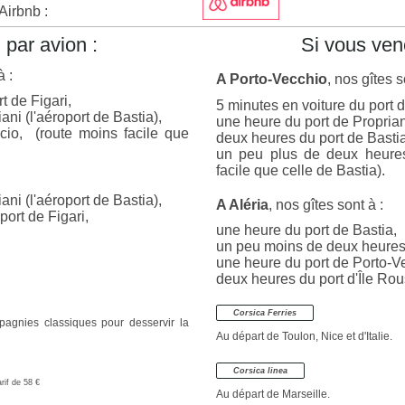
Airbnb :
 par avion :
Si vous ven
à :
A Porto-Vecchio
, nos gîtes s
rt de Figari,
5 minutes en voiture du port 
iani
(l'aéroport de Bastia),
une heure du port de Propria
ccio,
(route moins facile que
deux heures du port de Bastia
un peu plus de deux heures
facile que celle de Bastia).
ni (l'aéroport de Bastia),
A Aléria
, nos gîtes sont à :
oport de
Figari,
une heure du port de Bastia,
un peu moins de deux heures
une heure du port de Porto-V
deux heures du port d'Île Rou
Corsica Ferries
pagnies classiques pour desservir la
Au départ de Toulon, Nice et d'Italie.
Corsica linea
rif de 58 €
Au départ de Marseille.