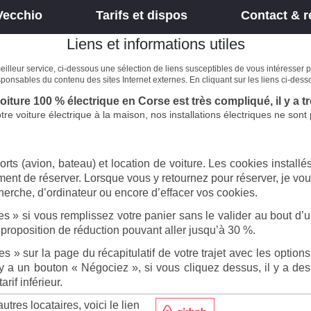
Vecchio
Tarifs et dispos
Contact & r
Liens et informations utiles
meilleur service, ci-dessous une sélection de liens susceptibles de vous intéresser 
sables du contenu des sites Internet externes. En cliquant sur les liens ci-desso
voiture 100 % électrique en Corse est très compliqué, il y a 
re voiture électrique à la maison, n
os installations électriques ne sont
rts (avion, bateau) et location de voiture. Les cookies installés
ent de réserver. Lorsque vous y retournez pour réserver, je vous
erche, d’ordinateur ou encore d’effacer vos cookies.
ies » si vous remplissez votre panier sans le valider au bout d’un
proposition de réduction pouvant aller jusqu’à 30 %.
ies » sur la page du récapitulatif de votre trajet avec les optio
l y a un bouton « Négociez », si vous cliquez dessus, il y a 
if inférieur.
utres locataires, voici le lien