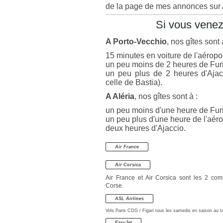
de la page de mes annonces sur 
Si vous venez
A Porto-Vecchio
, nos gîtes sont 
15 minutes en voiture
de l'aéropo
un peu moins de 2 heures de Fur
un peu plus de 2 heures d'Aja
celle de Bastia).
A Aléria
, nos gîtes sont à :
un peu moins d'une heure de Furia
un peu plus d'une heure de
l'aér
deux heures d'Ajaccio.
Air France
Air Corsica
Air France et Air Corsica sont les 2 com
Corse.
ASL Airlines
Vols Paris CDG / Figari tous les samedis en saison au ta
EasyJet