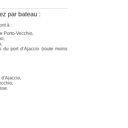
ez par bateau :
ont à :
de Porto-Vecchio,
no,
,
 du port d’Ajaccio (route moins
 d'Ajaccio,
ecchio,
sse.