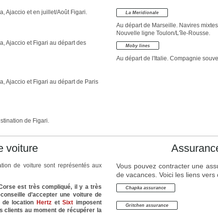
Ajaccio et en juillet/Août Figari.
La Meridionale
Au départ de Marseille. Navires mixte
Nouvelle ligne Toulon/L'île-Rousse.
, Ajaccio et Figari au départ des
Moby lines
Au départ de l'Italie. Compagnie souve
 Ajaccio et Figari au départ de Paris
ination de Figari.
e voiture
Assurance
ation de voiture sont représentés aux
Vous pouvez contracter une assu
de vacances. Voici les liens ver
Corse est très compliqué, il y a très
Chapka assurance
conseille d’accepter une voiture de
s de location
Hertz
et
Sixt
imposent
Gritchen assurance
rs clients au moment de récupérer la