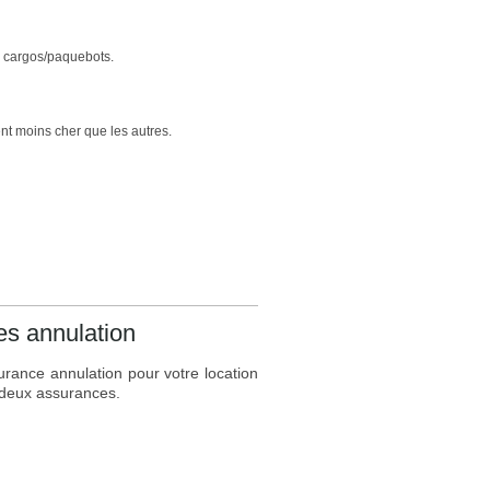
s cargos/paquebots.
nt moins cher que les autres.
s annulation
rance annulation pour votre location
s deux assurances.