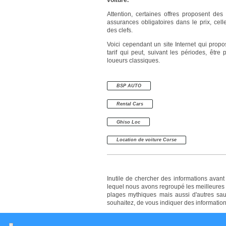
voiture.
Attention, certaines offres proposent des
assurances obligatoires dans le prix, cel
des clefs.
Voici cependant un site Internet qui prop
tarif qui peut, suivant les périodes, être
loueurs classiques.
BSP AUTO
Rental Cars
Ghiso Loc
Location de voiture Corse
Inutile de chercher des informations avan
lequel nous avons regroupé les meilleures 
plages mythiques mais aussi d'autres sauva
souhaitez, de vous indiquer des informatio