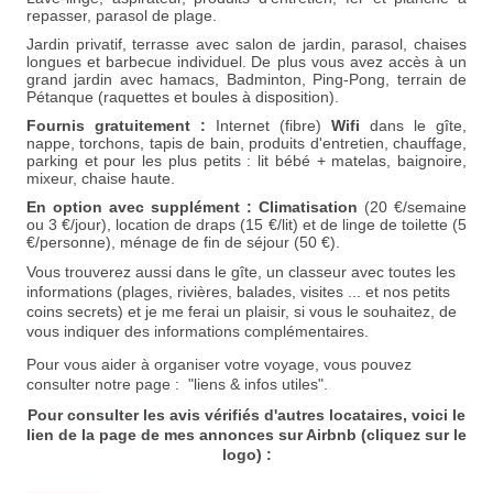
repasser
, parasol de plage.
Jardin privatif, terrasse avec salon de jardin, parasol, chaises
longues et barbecue individuel.
De plus vous avez accès à un
grand jardin avec hamacs, Badminton,
Ping-Pong, terrain de
Pétanque (raquettes et boules à disposition).
Fournis gratuitement :
Internet
(fibre)
Wifi
dans le gîte,
nappe, torchons, tapis de bain, produits d'entretien, chauffage,
parking et pour les plus petits :
lit bébé + matelas, baignoire,
mixeur, chaise haute.
En option avec supplément :
Climatisation
(20 €/semaine
ou 3 €/jour)
, location de draps (15 €/lit) et de linge de toilette (5
€/personne), ménage de fin de séjour (50 €).
Vous trouverez aussi dans le gîte, un classeur avec toutes les
informations (plages, rivières, balades, visites ... et nos petits
coins secrets) et je me ferai un plaisir, si vous le souhaitez, de
vous indiquer des informations complémentaires.
Pour vous aider à organiser votre voyage, vous pouvez
consulter notre page : "liens & infos utiles".
Pour consulter les avis vérifiés d'autres locataires, voici le
lien de la page de mes annonces sur Airbnb (cliquez sur le
logo) :